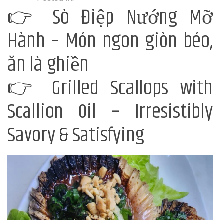
👉 Sò Điệp Nướng Mỡ
Hành – Món ngon giòn béo,
ăn là ghiền
👉 Grilled Scallops with
Scallion Oil – Irresistibly
Savory & Satisfying