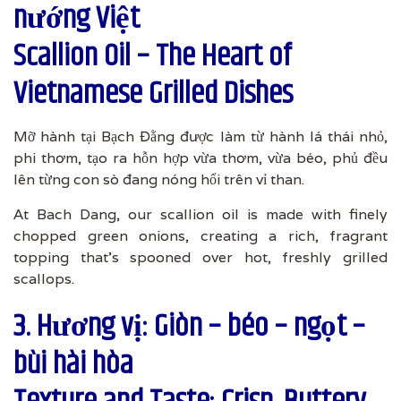
nướng Việt
Scallion Oil – The Heart of
Vietnamese Grilled Dishes
Mỡ hành tại Bạch Đằng được làm từ hành lá thái nhỏ,
phi thơm, tạo ra hỗn hợp vừa thơm, vừa béo, phủ đều
lên từng con sò đang nóng hổi trên vỉ than.
At Bach Dang, our scallion oil is made with finely
chopped green onions, creating a rich, fragrant
topping that’s spooned over hot, freshly grilled
scallops.
3. Hương vị: Giòn – béo – ngọt –
bùi hài hòa