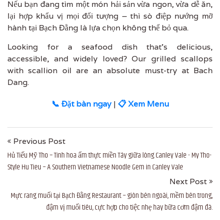
Nếu bạn đang tìm một món hải sản vừa ngon, vừa dễ ăn,
lại hợp khẩu vị mọi đối tượng – thì sò điệp nướng mỡ
hành tại Bạch Đằng là lựa chọn không thể bỏ qua.
Looking for a seafood dish that’s delicious,
accessible, and widely loved? Our grilled scallops
with scallion oil are an absolute must-try at Bach
Dang.
📞 Đặt bàn ngay
|
📋 Xem Menu
Previous Post
Hủ Tiếu Mỹ Tho – Tinh hoa ẩm thực miền Tây giữa lòng Canley Vale - My Tho-
Style Hu Tieu – A Southern Vietnamese Noodle Gem in Canley Vale
Next Post
Mực rang muối tại Bạch Đằng Restaurant – giòn bên ngoài, mềm bên trong,
đậm vị muối tiêu, cực hợp cho tiệc nhẹ hay bữa cơm đậm đà.