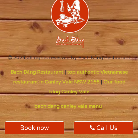
2024 all rights reserved by
Bạch Đằng Restaurant
Bạch Đằng Restaurant
|
top authentic Vietnamese
restaurant in Canley Vale NSW 2166
|
Our food
blog Canley Vale
bach dang canley vale menu
Book now
Call Us