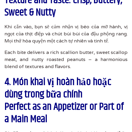
Texture and Taste: Crisp, Buttery,
Sweet & Nutty
Khi cắn vào, bạn sẽ cảm nhận vị béo của mỡ hành, vị
ngọt của thịt điệp và chút bùi bùi của đậu phộng rang.
Mọi thứ hòa quyện một cách tự nhiên và tinh tế.
Each bite delivers a rich scallion butter, sweet scallop
meat, and nutty roasted peanuts – a harmonious
blend of textures and flavors.
4. Món khai vị hoàn hảo hoặc
dùng trong bữa chính
Perfect as an Appetizer or Part of
a Main Meal