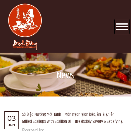
News
Sò Điệp Nướng Mỡ Hành – Món ngon giòn béo, ăn là ghiền -
03
Grilled Scallops with Scallion Oil – Irresistibly Savory & Satisfying
JUN
Posted in: