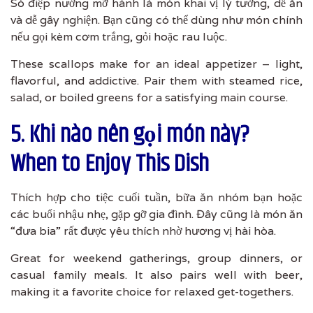
Sò điệp nướng mỡ hành là món khai vị lý tưởng, dễ ăn
và dễ gây nghiện. Bạn cũng có thể dùng như món chính
nếu gọi kèm cơm trắng, gỏi hoặc rau luộc.
These scallops make for an ideal appetizer – light,
flavorful, and addictive. Pair them with steamed rice,
salad, or boiled greens for a satisfying main course.
5. Khi nào nên gọi món này?
When to Enjoy This Dish
Thích hợp cho tiệc cuối tuần, bữa ăn nhóm bạn hoặc
các buổi nhậu nhẹ, gặp gỡ gia đình. Đây cũng là món ăn
“đưa bia” rất được yêu thích nhờ hương vị hài hòa.
Great for weekend gatherings, group dinners, or
casual family meals. It also pairs well with beer,
making it a favorite choice for relaxed get-togethers.