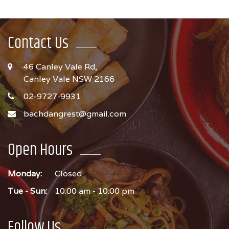
Contact Us
46 Canley Vale Rd,
Canley Vale NSW 2166
02-9727-9931
bachdangrest@gmail.com
Open Hours
Monday:
Closed
Tue - Sun:
10:00 am - 10:00 pm
Follow Us